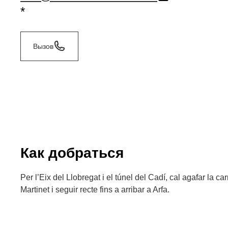
*
Вызов
Как добраться
Per l’Eix del Llobregat i el túnel del Cadí, cal agafar la ca
Martinet i seguir recte fins a arribar a Arfa.