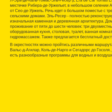
Л-Эра-де-Каль-Томас-Эль-Ресер (L'Era de Cal Tomàs El
местечке Рибера-де-Уржельет, в небольшом селении А
от Сео-де-Уржель. Речь идет о большом поместье с т
сельскими домами. Эль-Ресер - полностью реконструи
изначальная каменная и деревянная архитектура. Дом
проживание от пяти до шести человек: три двухместн
оборудованная кухня, столовая, туалет, ванная комна
гидромассажем. Также предлагается бесплатный досту
В окрестностях можно пройтись различными маршрут
Вальс-д-Агилар, Коль-де-Нарго и Сегадорс до Госоля.
есть разнообразные программы для водных и воздушн