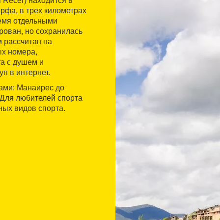
 Recer) находится в
рфа, в трех километрах
ремя отдельными
рован, но сохранилась
 рассчитан на
ых номера,
та с душем и
п в интернет.
ами: Манаирес до
 Для любителей спорта
ых видов спорта.