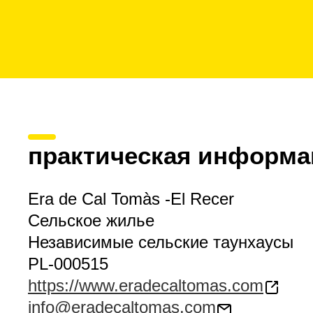
практическая информа
Era de Cal Tomàs -El Recer
Сельское жилье
Независимые сельские таунхаусы
PL-000515
https://www.eradecaltomas.com
info@eradecaltomas.com