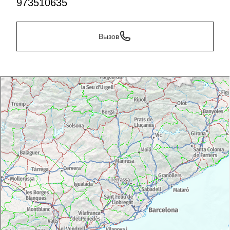
973510635
Вызов