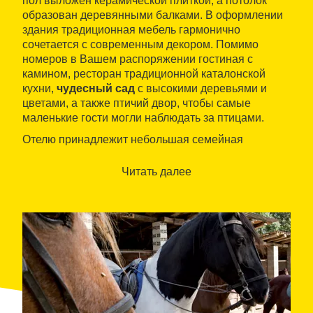
пол выложен керамической плиткой, а потолок
образован деревянными балками. В оформлении
здания традиционная мебель гармонично
сочетается с современным декором. Помимо
номеров в Вашем распоряжении гостиная с
камином, ресторан традиционной каталонской
кухни,
чудесный сад
с высокими деревьями и
цветами, а также птичий двор, чтобы самые
маленькие гости могли наблюдать за птицами.
Отелю принадлежит небольшая семейная
конюшня
. Здесь Вам предложат весь спектр
занятий и дисциплин: от объезжания лошадей до
Читать далее
длинных конных походов. Владельцы стараются,
чтобы гости получили самые приятные
впечатления от уважительного общения с
животными.