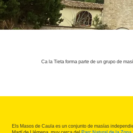
Ca la Tieta forma parte de un grupo de mas
Els Masos de Caula es un conjunto de masías independi
Martí de Llémena, muy cerca del
Parc Natural de la Zona 