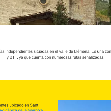
ías independientes situadas en el valle de Llémena. Es una zon
y BTT, ya que cuenta con numerosas rutas señalizadas.
entes ubicado en Sant
Volcànica de la Garrotxa