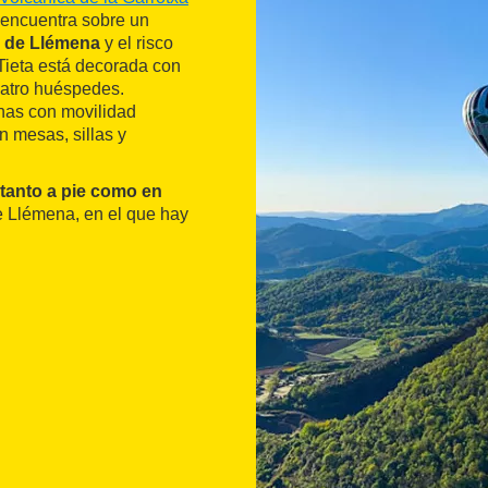
 encuentra sobre un
e de Llémena
y el risco
Tieta está decorada con
cuatro huéspedes.
nas con movilidad
n mesas, sillas y
tanto a pie como en
de Llémena, en el que hay