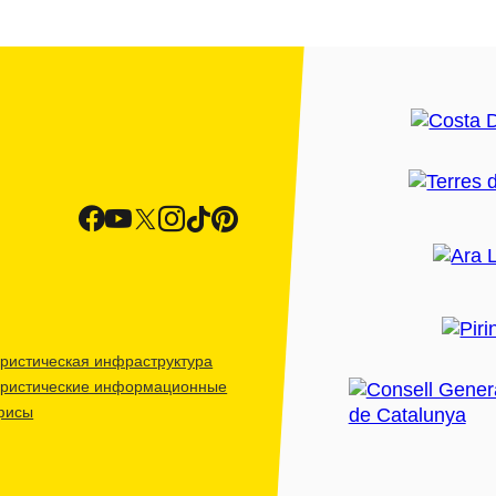
ристическая инфраструктура
уристические информационные
фисы