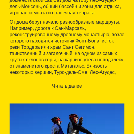
доме есть свой сад с видом на гору Лес-Агудес-
дель-Монсень, общий бассейн и зоны для отдыха,
игровая комната и солнечная терраса.
От дома берут начало разнообразные маршруты.
Например, дорога к Сан-Марсаль,
реконструированному древнему монастырю, возле
которого находится источник Фонт-Бона, исток
реки Тордера или храм Сант Сегимон,
таинственный и загадочный, на одном из самых
крутых склонов горы, на карнизе утеса неподалеку
от знаменитого креста Матагальс. Близость
некоторых вершин, Туро-дель-Оме, Лес-Агудес,
Матагальс и др. предлагают попрактиковаться в
скалолазании и освоить маршруты для горного
Читать далее
велосипеда и верховой езды.