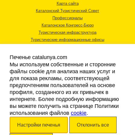
Карта сайта
Каталонский Туристический Совет
Профессионалы
Каталонское Конгресс-Бюро
Туристическая инфраструктура
Туристические информационные офисы
Печенье catalunya.com
Мы используем собственные и сторонние
файлы cookie для анализа наших услуг и
для показа рекламы, соответствующей
Правовая информация
предпочтениям пользователей на основе
Политика конфиденциальности
профиля, созданного из их привычек в
Cookies
интернете. Более подробную информацию
Доступность
вы можете получить на странице Политики
использования файлов
cookie
.
Авторские права © 2026. Каталонский Туристический Совет. Все права
Настройки печенья
Отклонить все
защищены.