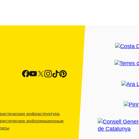
ристическая инфраструктура
уристические информационные
фисы