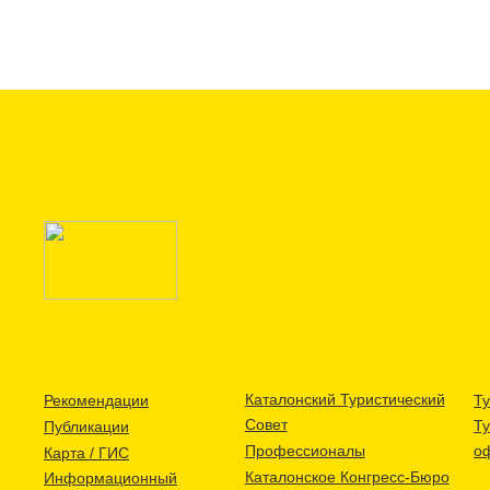
Каталонский Туристический
Рекомендации
Ту
Совет
Т
Публикации
Профессионалы
о
Карта / ГИС
Каталонское Конгресс-Бюро
Информационный