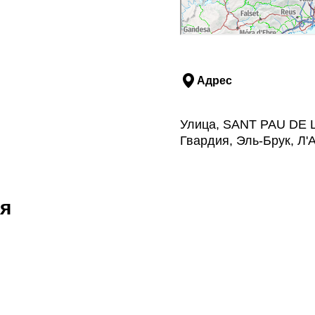
Адрес
Улица, SANT PAU DE L
Гвардия, Эль-Брук, Л'
я