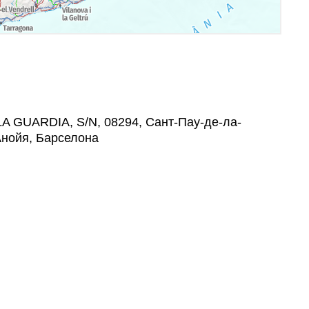
A GUARDIA, S/N, 08294, Сант-Пау-де-ла-
Анойя, Барселона