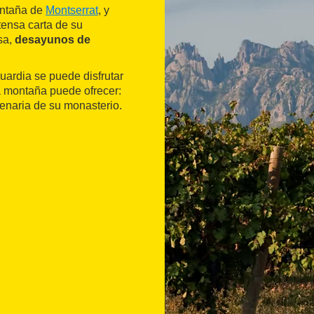
ontaña de
Montserrat
, y
ensa carta de su
sa,
desayunos de
uardia se puede disfrutar
la montaña puede ofrecer:
enaria de su monasterio.