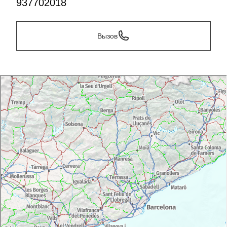
937702018
Вызов