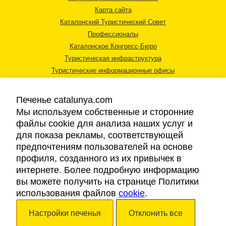
Карта сайта
Каталонский Туристический Совет
Профессионалы
Каталонское Конгресс-Бюро
Туристическая инфраструктура
Туристические информационные офисы
Печенье catalunya.com
Мы используем собственные и сторонние
файлы cookie для анализа наших услуг и
для показа рекламы, соответствующей
Правовая информация
предпочтениям пользователей на основе
Политика конфиденциальности
профиля, созданного из их привычек в
Cookies
интернете. Более подробную информацию
Доступность
вы можете получить на странице Политики
использования файлов
cookie
.
Авторские права © 2026. Каталонский Туристический Совет. Все права
Настройки печенья
Отклонить все
защищены.