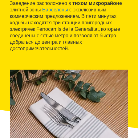
Заведение расположено в
тихом микрорайоне
элитной зоны
Барселоны
с эксклюзивным
коммерческим предложением. В пяти минутах
ходьбы находятся три станции пригородных
электричек Ferrocarrils de la Generalitat, которые
соединены с сетью метро и позволяют быстро
добраться до центра и главных
достопримечательностей.