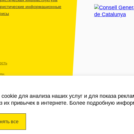
уристические информационные
фисы
ость
ены.
cookie для анализа наших услуг и для показа рекл
из их привычек в интернете. Более подробную инфор
нять все