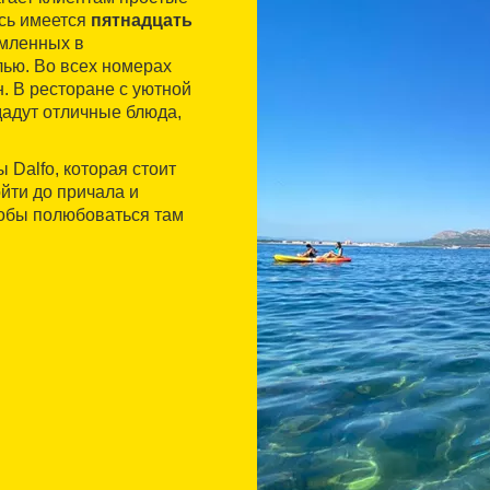
есь имеется
пятнадцать
рмленных в
лью. Во всех номерах
. В ресторане с уютной
дадут отличные блюда,
Dalfo, которая стоит
ойти до причала и
тобы полюбоваться там