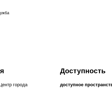
лужба
я
Доступность
 Центр города
доступное пространст