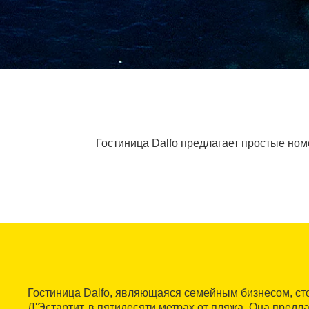
Гостиница Dalfo предлагает простые номе
Гостиница Dalfo, являющаяся семейным бизнесом, сто
Л'Эстартит, в пятидесяти метрах от пляжа. Она предл