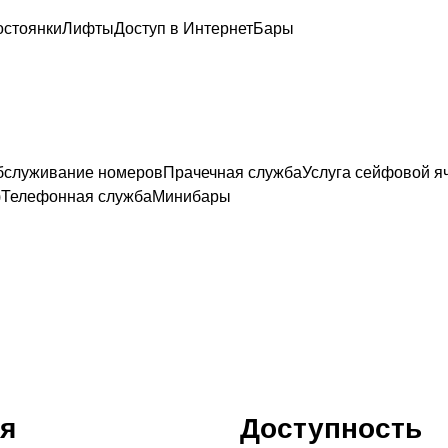
остоянки
Лифты
Доступ в Интернет
Бары
бслуживание номеров
Прачечная служба
Услуга сейфовой я
)
Телефонная служба
Минибары
я
Доступность