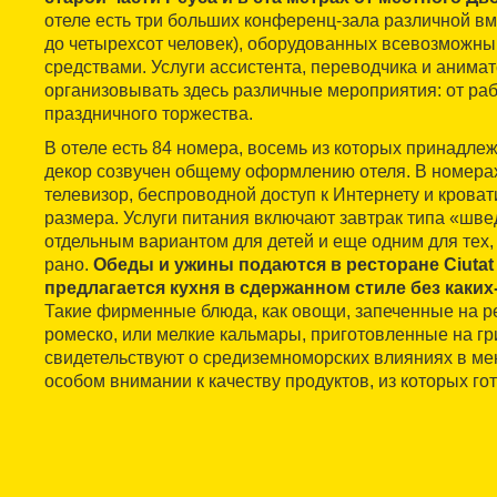
отеле есть три больших конференц-зала различной вм
до четырехсот человек), оборудованных всевозможн
средствами. Услуги ассистента, переводчика и анима
организовывать здесь различные мероприятия: от раб
праздничного торжества.
В отеле есть 84 номера, восемь из которых принадлеж
декор созвучен общему оформлению отеля. В номерах
телевизор, беспроводной доступ к Интернету и крова
размера. Услуги питания включают завтрак типа «швед
отдельным вариантом для детей и еще одним для тех, 
рано.
Обеды и ужины подаются в ресторане Ciutat 
предлагается кухня в сдержанном стиле без каки
Такие фирменные блюда, как овощи, запеченные на ре
ромеско, или мелкие кальмары, приготовленные на гр
свидетельствуют о средиземноморских влияниях в ме
особом внимании к качеству продуктов, из которых го