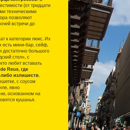
естимости (от тридцати
ыми техническими
тора позволяют
очей встречи до
ат к категории люкс. Их
 есть мини-бар, сейф,
ти достаточно большого
ский стол», с
кто любит вставать
de Reus, где
х-либо излишеств
.
шетке, с соусом
иле, явно
ню, основанном на
товятся кушанья.