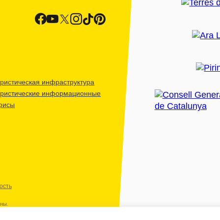
ристическая инфраструктура
уристические информационные
фисы
ость
ены.