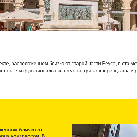
екте, расположенном близко от старой части Реуса, в ста м
ет гостям функциональные номера, три конференц-зала и 
женном близко от
ворца конгрессов
. В