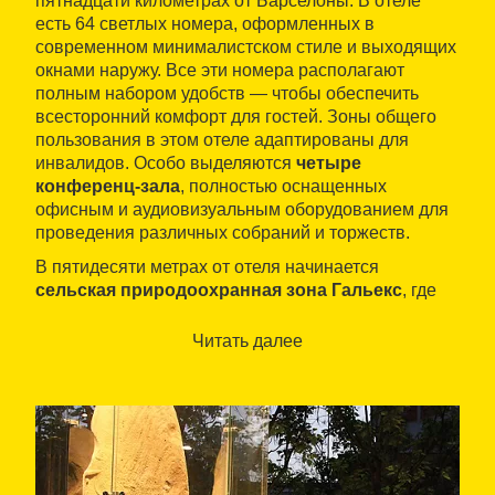
пятнадцати километрах от Барселоны. В отеле
есть 64 светлых номера, оформленных в
современном минималистском стиле и выходящих
окнами наружу. Все эти номера располагают
полным набором удобств — чтобы обеспечить
всесторонний комфорт для гостей. Зоны общего
пользования в этом отеле адаптированы для
инвалидов. Особо выделяются
четыре
конференц-зала
, полностью оснащенных
офисным и аудиовизуальным оборудованием для
проведения различных собраний и торжеств.
В пятидесяти метрах от отеля начинается
сельская природоохранная зона Гальекс
, где
можно совершать пешие и велосипедные
прогулки, любуясь чудесными видами и знакомясь
Читать далее
с богатой фауной и флорой этой местности.