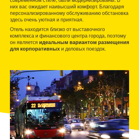
современном стиле, были модернизированы. В
них вас ожидает наивысший комфорт. Благодаря
персонализированному обслуживанию обстановка
здесь очень уютная и приятная.
Отель находится близко от выставочного
комплекса и финансового центра города, поэтому
он является
идеальным вариантом размещения
для корпоративных
и деловых поездок.