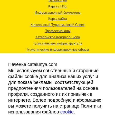
Публикации
Карта / ГИС
Информационный бюллетень
Карта сайта
Каталонский Туристический Совет
Профессионалы
Каталонское Конгресс-Бюро
Туристическая инфраструктура
Туристические информационные офисы
Печенье catalunya.com
Мы используем собственные и сторонние
файлы cookie для анализа наших услуг и
для показа рекламы, соответствующей
Правовая информация
предпочтениям пользователей на основе
Политика конфиденциальности
профиля, созданного из их привычек в
Cookies
интернете. Более подробную информацию
Доступность
вы можете получить на странице Политики
использования файлов
cookie
.