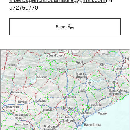
albert.agenciarocamaure@gmail.com
972750770
Вызов