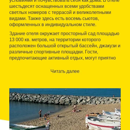
условиями и почувствовать себя как дома. В отеле
шестьдесят оснащенных всеми удобствами
светлых номеров с террасой и великолепными
видами. Также здесь есть восемь сьютов,
оформленных в индивидуальном стиле.
Здание отеля окружает просторный сад площадью
13 000 кв. метров, на территории которого
расположен большой открытый бассейн, джакузи и
различные спортивные площадки. Гости,
предпочитающие активный отдых, могут приятно
провести время за игрой в теннис на одном из
четырех кортов или посетить фитнес-зал,
Читать далее
оснащенный кардиотренажерами, сауной и спа. В
ресторане отеля подают блюда каталонской кухни,
приготовленные из продуктов высочайшего
качества.