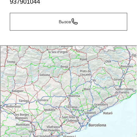
937901044
Вызов