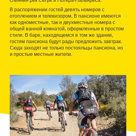
слияния рек Сегре и Ногера-Пальяреса.
В распоряжении гостей девять номеров с
отоплением и телевизором. В пансионе имеются
как одноместные, так и двухместные номера с
общей ванной комнатой, оформленные в простом
стиле. В баре, находящемся в том же здании,
гостям пансиона будут рады предложить завтрак.
Сюда заходят не только постояльцы пансиона, но
и простые местные жители.