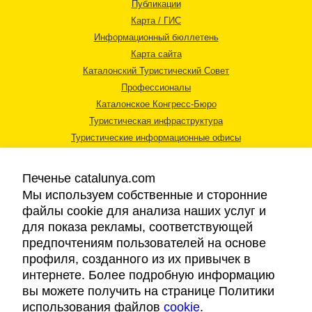
Публикации
Карта / ГИС
Информационный бюллетень
Карта сайта
Каталонский Туристический Совет
Профессионалы
Каталонское Конгресс-Бюро
Туристическая инфраструктура
Туристические информационные офисы
Печенье catalunya.com
Мы используем собственные и сторонние
файлы cookie для анализа наших услуг и
для показа рекламы, соответствующей
Правовая информация
предпочтениям пользователей на основе
Политика конфиденциальности
профиля, созданного из их привычек в
Cookies
интернете. Более подробную информацию
Доступность
вы можете получить на странице Политики
использования файлов
cookie
.