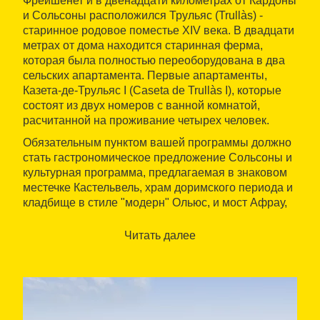
Фрейшенет и в двенадцати километрах от Кардоны
и Сольсоны расположился Трульяс (Trullàs) -
старинное родовое поместье XIV века. В двадцати
метрах от дома находится старинная ферма,
которая была полностью переоборудована в два
сельских апартамента. Первые апартаменты,
Казета-де-Трульяс I (Caseta de Trullàs I), которые
состоят из двух номеров с ванной комнатой,
расчитанной на проживание четырех человек.
Обязательным пунктом вашей программы должно
стать гастрономическое предложение Сольсоны и
культурная программа, предлагаемая в знаковом
местечке Кастельвель, храм доримского периода и
кладбище в стиле "модерн" Ольюс, и мост Афрау,
старый акведук, который доставлял воду в
Сольсону.
Читать далее