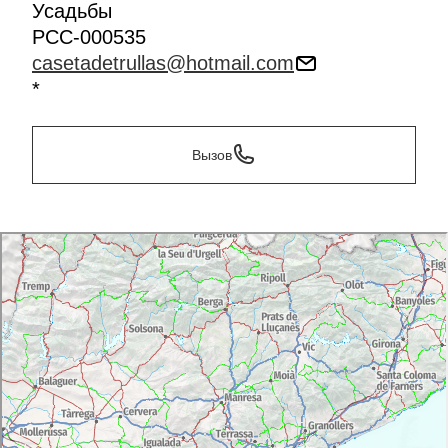
Усадьбы
PCC-000535
casetadetrullas@hotmail.com
*
Вызов