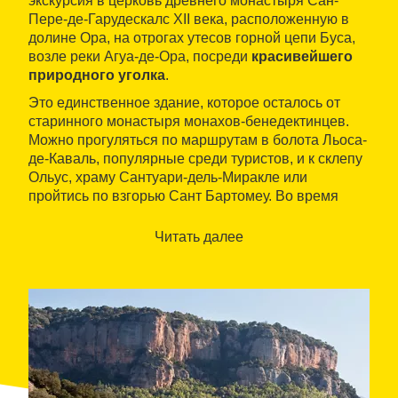
экскурсия в церковь древнего монастыря Сан-
Пере-де-Гарудескалс XII века, расположенную в
долине Ора, на отрогах утесов горной цепи Буса,
возле реки Агуа-де-Ора, посреди
красивейшего
природного уголка
.
Это единственное здание, которое осталось от
старинного монастыря монахов-бенедектинцев.
Можно прогуляться по маршрутам в болота Льоса-
де-Каваль, популярные среди туристов, и к склепу
Ольус, храму Сантуари-дель-Миракле или
пройтись по взгорью Сант Бартомеу. Во время
прогулки открываются потрясающие уголки и
местечки.
Читать далее