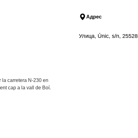
Адрес
Улица, Únic, s/n, 255
er la carretera N-230 en
nt cap a la vall de Boí.