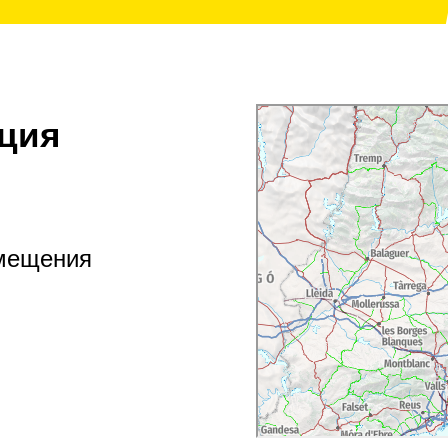
ция
змещения