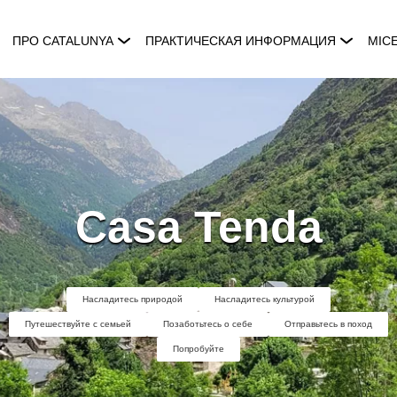
ПРО CATALUNYA
ПРАКТИЧЕСКАЯ ИНФОРМАЦИЯ
MIC
Casa Tenda
Насладитесь природой
Насладитесь культурой
Путешествуйте с семьей
Позаботьтесь о себе
Отправьтесь в поход
Попробуйте