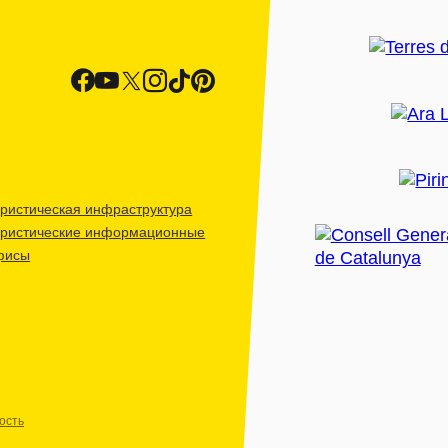
ристическая инфраструктура
уристические информационные
фисы
ость