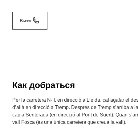
Вызов
Как добраться
Per la carretera N-II, en direcció a Lleida, cal agafar el 
d’allà en direcció a Tremp. Després de Tremp s’arriba a la
cap a Senterada (en direcció al Pont de Suert). Quan s’a
vall Fosca (és una única carretera que creua la vall).