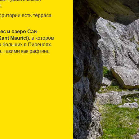
.
рритории есть терраса
с и озеро Сан-
ant Maurici)
, в котором
х больших в Пиренеях.
 такими как рафтинг,