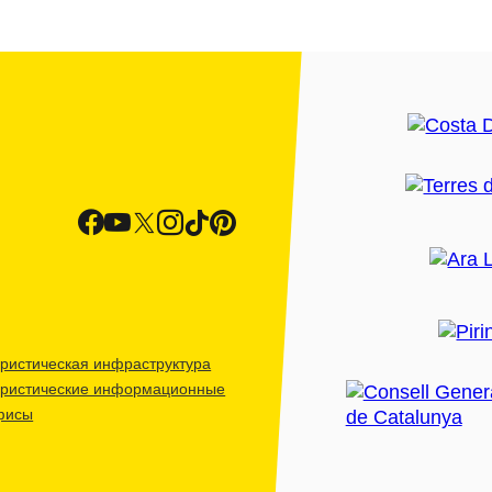
ристическая инфраструктура
уристические информационные
фисы