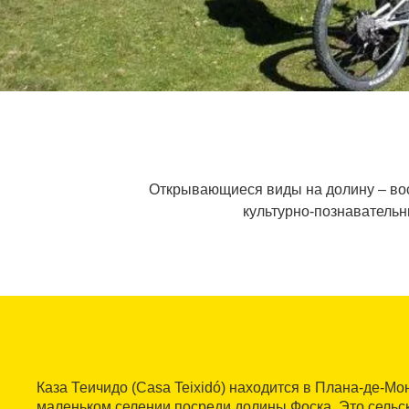
Открывающиеся виды на долину ‒ вос
культурно-познавательн
Каза Теичидо (Casa Teixidó) находится в Плана-де-Мо
маленьком селении посреди долины Фоска. Это сельс