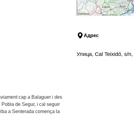
Адрес
Улица, Cal Teixidó, s/
desviament cap a Balaguer i des
 Pobla de Segur, i cal seguir
rriba a Senterada comença la