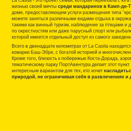
La Casita - это проект семьи, которая переехала с юга
жизнью своей мечты
среди мандаринов в Камп-де-
доме, предоставляющем услуги размещения типа "кров
можете заняться различными видами отдыха в окруж
такими как винный туризм, наблюдение за птицами и 
по окрестностям или даже парусный спорт или рыбалк
которой имеется отдельный доступ из самого заведени
Всего в двенадцати километрах от La Casita находитс
комарки Баш-Эбре, с богатой историей и многочисле
Кроме того, близость к побережью Коста-Дорада, аэро
тематическому парку ПортАвентура делает этот пункт
интересным вариантом для тех, кто хочет
насладитьс
природой, не ограничивая себя в развлечениях и 