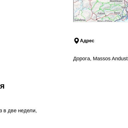
Адрес
Дорога, Massos Andust
я
 в две недели,