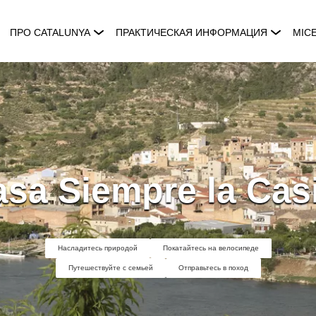
ПРО CATALUNYA
ПРАКТИЧЕСКАЯ ИНФОРМАЦИЯ
MIC
sa Siempre la Cas
Насладитесь природой
Покатайтесь на велосипеде
Путешествуйте с семьей
Отправьтесь в поход