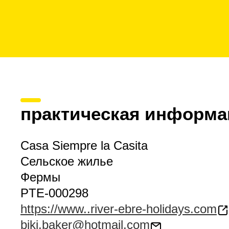
практическая информа
Casa Siempre la Casita
Сельское жилье
Фермы
PTE-000298
https://www..river-ebre-holidays.com
biki.baker@hotmail.com