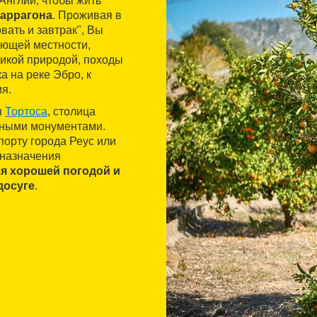
 Англии, чтобы жить
Таррагона
. Проживая в
ать и завтрак", Вы
ающей местности,
дикой природой, походы
а на реке Эбро, к
я.
я
Тортоса
, столица
нными монументами.
порту города Реус или
 назначения
я хорошей погодой и
досуге
.