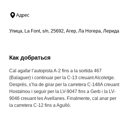
Адрес
Улица, La Font, s/n, 25692, Агер, Ла Ногера, Лерида
Как добраться
Cal agafar l’autopista A-2 fins a la sortida 467
(Balaguer) i continuar per la C-13 creuant Alcoletge.
Després, s’ha de girar per la carretera C-148A creuant
Hostalnou i seguir per la LV-9047 fins a Gerb i la LV-
9046 creuant les Avellanes. Finalmente, cal anar per
la carretera C-12 fins a Agulló.