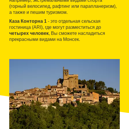
например, экстремальными видами спорта
(горный велосипед, рафтинг или парапланеризм),
а также и пешим туризмом.
Каза Конторна 1
- это отдельная сельская
гостиница (ARI), где могут разместиться до
четырех человек
, Вы сможете насладиться
прекрасными видами на Монсек.