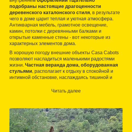
внутреннем
оформлении тщательно
подобраны настоящие драгоценности
деревенского каталонского стиля
, в результате
чего в доме царит теплая и уютная атмосфера.
Антикварная мебель, грамотное освещение,
камин, потолки с деревянными балками и
открытые каменные стены - вот некоторые из
характерных элементов дома.
В хорошую погоду внешние объекты Casa Cabots
позволяют насладиться маленькими радостями
жизни.
Частная веранда дома, оборудованная
стульями
, располагает к отдыху в спокойной и
интимной обстановке, наслаждаясь тишиной и
природными ароматами. Все гости могут
пользоваться бассейном в римском стиле,
Читать далее
который, в окружении террасы, является лучшим
средством борьбы против летнего зноя.