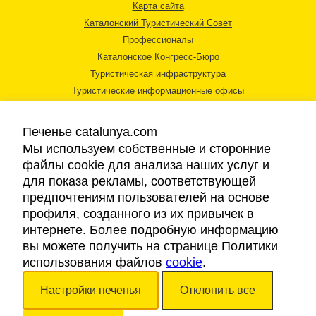
Карта сайта
Каталонский Туристический Совет
Профессионалы
Каталонское Конгресс-Бюро
Туристическая инфраструктура
Туристические информационные офисы
Печенье catalunya.com
Мы используем собственные и сторонние
файлы cookie для анализа наших услуг и
для показа рекламы, соответствующей
Правовая информация
предпочтениям пользователей на основе
Политика конфиденциальности
профиля, созданного из их привычек в
Cookies
интернете. Более подробную информацию
Доступность
вы можете получить на странице Политики
использования файлов
cookie
.
Авторские права © 2026. Каталонский Туристический Совет. Все права
Настройки печенья
Отклонить все
защищены.