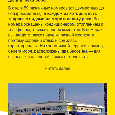
дельты реки Эбро
.
В отеле 59 различных номеров (от двуместных до
четырехместных),
в каждом из которых есть
терраса с видами на море и дельту реки
. Все
номера оснащены кондиционером, отоплением и
телефоном, а также ванной комнатой. В номерах
вы найдете также подушки разной жесткости,
поэтому хороший отдых и сон здесь
гарантированы. На гостиничной террасе, прямо у
берега моря, расположены два бассейна — для
взрослых и для детей. Также в отеле есть
ресторан, в котором подаются типичные блюда
региона дельты, и круглосуточный бар. Клиенты
Читать далее
могут воспользоваться бесплатной парковкой и
беспроводным доступом в интернет в зоне
ресепшн. Для детей предусмотрена игровая
комната с телевизором, книгами, мини-теннисом и
игровыми приставками.