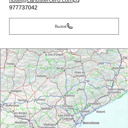
hotel@carlostercero.com
977737042
Вызов