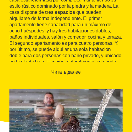
estilo rústico dominado por la piedra y la madera. La
casa dispone de
tres espacios
que pueden
alquilarse de forma independiente. El primer
apartamento tiene capacidad para un máximo de
ocho huéspedes, y hay tres habitaciones dobles,
baños individuales, salón y comedor, cocina y terraza.
El segundo apartamento es para cuatro personas. Y,
por último, se puede alquilar una sola habitación
doble para dos personas con baño privado, y ubicado
en la planta baja. También, naturalmente, se puede
alquilar la casa entera.
Читать далее
Por su excelente situación, Can Sulo es una
excelente opción para descubrir la
Ruta del Císter
, y
la imponente arquitectura de los
monasterios
de
componen la ruta y que hacen que sea uno de los
mejores itinerarios culturales de Catalunya.