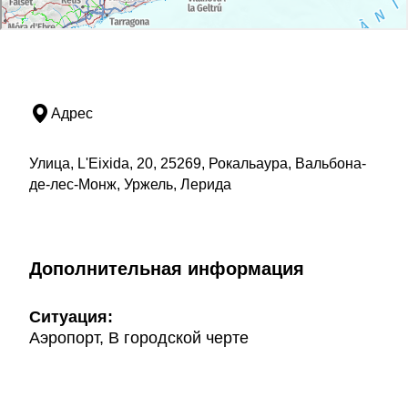
Адрес
Улица, L'Eixida, 20, 25269, Рокальаура, Вальбона-
де-лес-Монж, Уржель, Лерида
Дополнительная информация
Ситуация:
Аэропорт, В городской черте