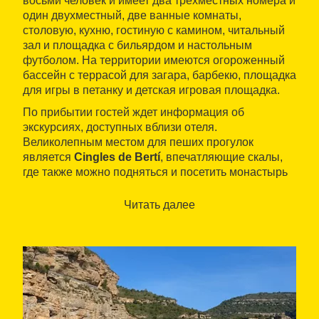
восьми человек и имеет два трехместных номера и
один двухместный, две ванные комнаты,
столовую, кухню, гостиную с камином, читальный
зал и площадка с бильярдом и настольным
футболом. На территории имеются огороженный
бассейн с террасой для загара, барбекю, площадка
для игры в петанку и детская игровая площадка.
По прибытии гостей ждет информация об
экскурсиях, доступных вблизи отеля.
Великолепным местом для пеших прогулок
является
Cingles de Bertí
, впечатляющие скалы,
где также можно подняться и посетить монастырь
Сан-Мигель-дель-Фай, красивое строение XV века.
Находится в непосредственной близости от Сан-
Читать далее
Фелиу-де-Кодинес, где можно посетить Cim de les
Àligues, интересный центр, посвященный уходу за
хищными птицами, где проводятся показы
соколиной охоты, которые не оставляют
равнодушными ни детей, ни взрослых.