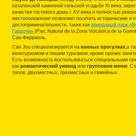
каталонской каменной сельской усадьбе XI века, заре
качестве гостевого дома с XV века и полностью реко
местоположение позволяет посетить исторические и 
достопримечательности, такие как
природный парк «В
Гарроча»
(Parc Natural de la Zona Volcànica de la Garro
Сан-Ферриоль.
Can Jou специализируется на
конных прогулках
,а т
велотуризмом и пешим туризмом, кроме прочих заняти
Есть возможность воспользоваться специальными пр
как
романтический уикенд
или
групповое меню
. С
типов: двухместных, трехместных и семейных.