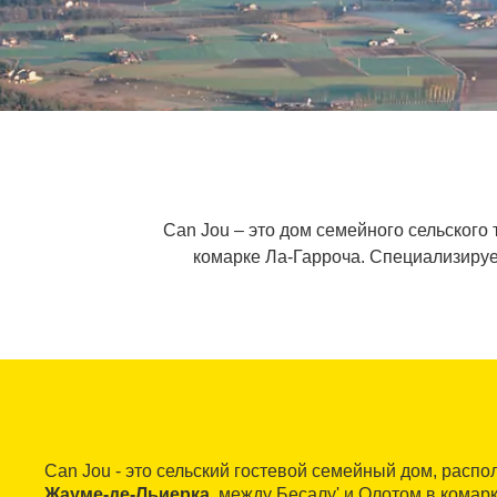
Can Jou ‒ это дом семейного сельског
комарке Ла-Гарроча. Специализируе
Can Jou - это сельский гостевой семейный дом, расп
Жауме-де-Льиерка
, между Бесалу' и Олотом в комар