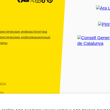
ристическая инфраструктура
уристические информационные
фисы
ость
ены.