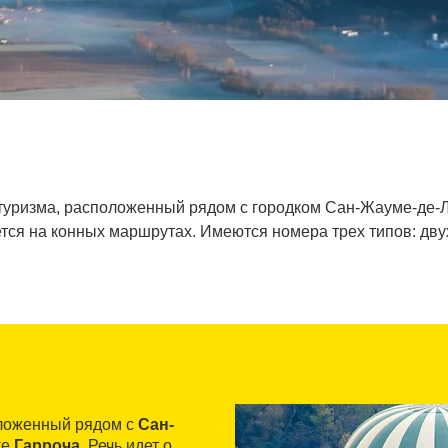
о туризма, расположенный рядом с городком Сан-Жауме-де-Л
тся на конных маршрутах. Имеются номера трех типов: дв
оложенный рядом с
Сан-
ке
Гарроча
. Речь идет о