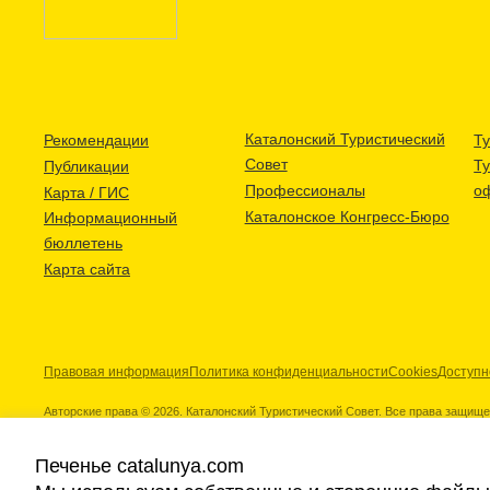
Каталонский Туристический
Рекомендации
Ту
Совет
Т
Публикации
Профессионалы
о
Карта / ГИС
Каталонское Конгресс-Бюро
Информационный
бюллетень
Карта сайта
Правовая информация
Политика конфиденциальности
Cookies
Доступн
Авторские права © 2026. Каталонский Туристический Совет. Все права защищ
Печенье catalunya.com