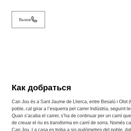
Вызов
Как добраться
Can Jou és a Sant Jaume de Llierca, entre Besalú i Olot (G
poble, cal girar a l’esquerra pel carrer Indústria, seguint 
Quan s’acaba el carrer, s’ha de continuar per un camí que 
de creuar el riu es transforma en camí de sorra. Només ca
Can Jou. La casa es troba a sis quilòmetres del poble, dal