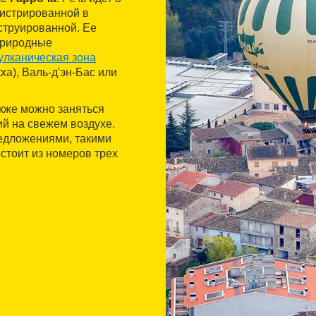
гистрированной в
нструированной. Ее
природные
улканическая зона
txa), Валь-д'эн-Бас или
акже можно заняться
й на свежем воздухе.
едложениями, такими
остоит из номеров трех