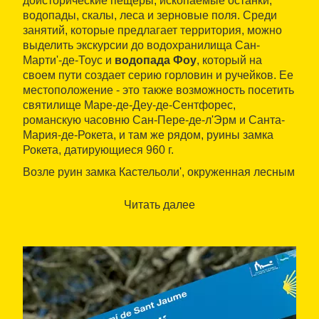
доисторические пещеры, ископаемые останки,
водопады, скалы, леса и зерновые поля. Среди
занятий, которые предлагает территория, можно
выделить экскурсии до водохранилища Сан-
Марти'-де-Тоус и
водопада Фоу
, который на
своем пути создает серию горловин и ручейков. Ее
местоположение - это также возможность посетить
святилище Маре-де-Деу-де-Сентфорес,
романскую часовню Сан-Пере-де-л'Эрм и Санта-
Мария-де-Рокета, и там же рядом, руины замка
Рокета, датирующиеся 960 г.
Возле руин замка Кастельоли', окруженная лесным
и сельским пейзажем Cal Jaume располагает
тремя двухместными номерами
. Один имеет
Читать далее
санузел, гостиную и балкон, тогда как два других
имеют общий санузел. Предлагает завтраки у
камина
своим гостям.