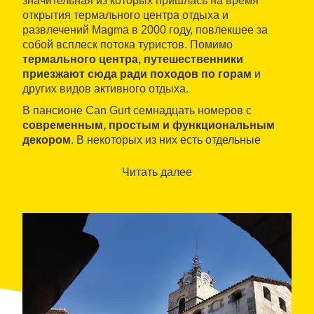
значительная из которых пришлась на время
открытия термального центра отдыха и
развлечений Magma в 2000 году, повлекшее за
собой всплеск потока туристов. Помимо
термального центра, путешественники
приезжают сюда ради походов по горам
и
других видов активного отдыха.
В пансионе Can Gurt семнадцать номеров с
современным, простым и функциональным
декором
. В некоторых из них есть отдельные
ванные комнаты, постояльцы остальных номеров
могут пользоваться общими. В ресторане
Читать далее
пансиона вам предложат разнообразные
каталонские колбасы, блюда на гриле, улиток,
свежую рыбу и морепродукты, запеченную
баранью лопатку, мясо на углях и домашние
десерты, такие как флан и крема-каталана
(местный вариант крем-брюле).