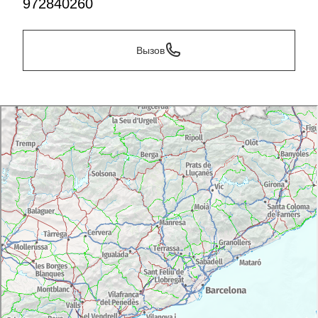
972840260
Вызов