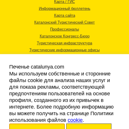
Карта / ГИС
Информационный бюллетень
Карта сайта
Каталонский Туристический Совет
Профессионалы
Каталонское Конгресс-Бюро
Туристическая инфраструктура
Туристические информационные офисы
Печенье catalunya.com
Мы используем собственные и сторонние
файлы cookie для анализа наших услуг и
для показа рекламы, соответствующей
Правовая информация
предпочтениям пользователей на основе
Политика конфиденциальности
профиля, созданного из их привычек в
Cookies
интернете. Более подробную информацию
Доступность
вы можете получить на странице Политики
использования файлов
cookie
.