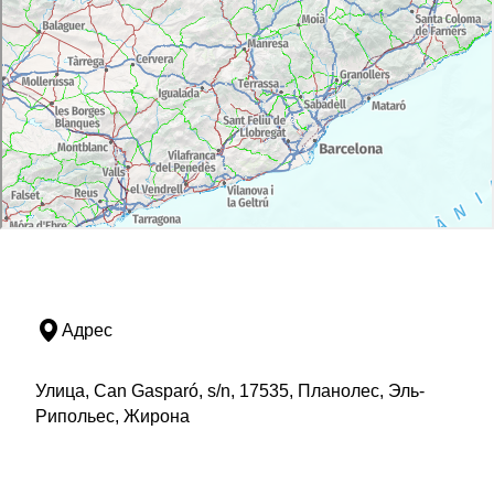
Адрес
Улица, Can Gasparó, s/n, 17535, Планолес, Эль-
Рипольес, Жирона