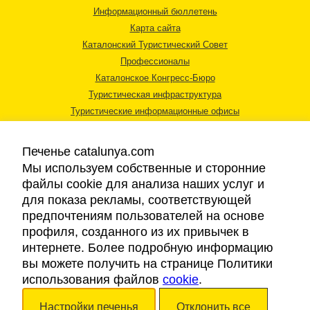
Информационный бюллетень
Карта сайта
Каталонский Туристический Совет
Профессионалы
Каталонское Конгресс-Бюро
Туристическая инфраструктура
Туристические информационные офисы
Печенье catalunya.com
Мы используем собственные и сторонние
файлы cookie для анализа наших услуг и
для показа рекламы, соответствующей
Правовая информация
предпочтениям пользователей на основе
Политика конфиденциальности
профиля, созданного из их привычек в
Cookies
интернете. Более подробную информацию
Доступность
вы можете получить на странице Политики
использования файлов
cookie
.
Авторские права © 2026. Каталонский Туристический Совет. Все права
Настройки печенья
Отклонить все