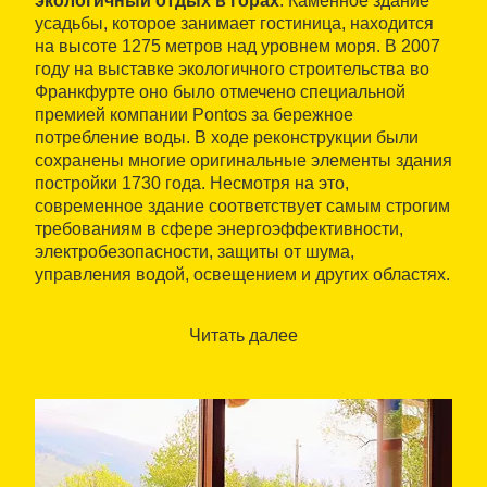
экологичный отдых в горах
. Каменное здание
усадьбы, которое занимает гостиница, находится
на высоте 1275 метров над уровнем моря. В 2007
году на выставке экологичного строительства во
Франкфурте оно было отмечено специальной
премией компании Pontos за бережное
потребление воды. В ходе реконструкции были
сохранены многие оригинальные элементы здания
постройки 1730 года. Несмотря на это,
современное здание соответствует самым строгим
требованиям в сфере энергоэффективности,
электробезопасности, защиты от шума,
управления водой, освещением и других областях.
В гостинице Can Gasparó семь номеров с
живописными видами, в каждом из которых есть
Читать далее
санузел с ванной, матрас высшего качества,
отопление и телевизор с плоским экраном.
Здоровому и отдыху способствует и продуманная
изоляция от электромагнитного излучения
. В
местном ресторане готовят блюда только из
экологичных продуктов, выращенных на