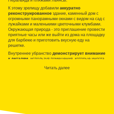
Перальяда и пляжами Льянсы.
К этому зрелищу добавили
аккуратно
реконструированное
здание, каменный дом с
огромными панорамными окнами с видом на сад с
лужайками и маленькими цветочными клумбами.
Окружающая природа - это приглашение провести
приятные часы или же выйти из дома на площадку
для барбекю и приготовить вкусную еду на
решетке.
Внутреннее убранство
демонстрирует внимание
к деталям
, используя помещения, которые иногда
предстают в совершенно неожиданном свете.
Читать далее
Мебель состоит из предметов, которые смешивают
классику с современным стилем.
Спокойствие, уют и отборные и обильные завтраки
прибавляют привлекательности к предложению
этого варианта размещения.