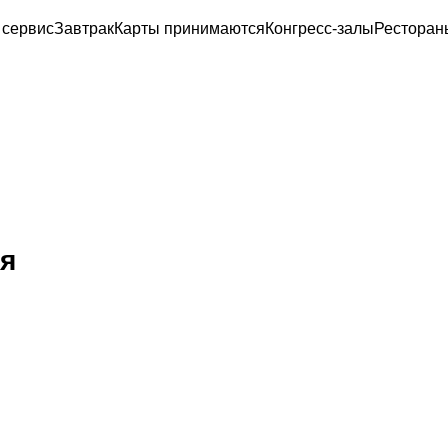
 сервис
Завтрак
Карты принимаются
Конгресс-залы
Ресторан
я