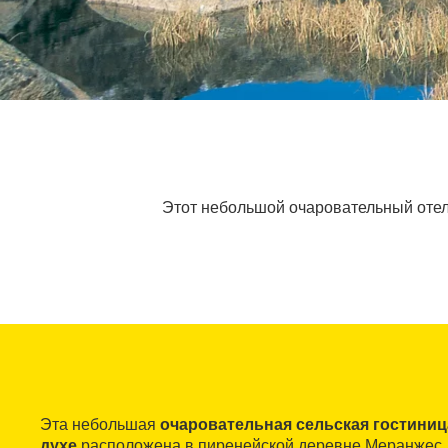
Этот небольшой очаровательный отел
Эта небольшая
очаровательная сельская гостиниц
духе
расположена в пиренейской деревне Меранжес.