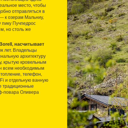
еальное место, чтобы
добно отправляться в
— к озерам Мальниу,
у пику Пучпедрос
м, но столь же
Borell, насчитывает
ок лет. Владельцы
инальную архитектуру
у, крытую кровельным
ан всем необходимым
топление, телефон,
Fi и отдельную ванную
бе традиционные
еф-повара Оливера