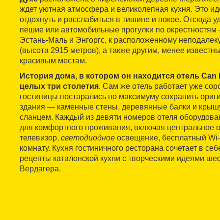
ждет уютная атмосфера и великолепная кухня. Это ид
отдохнуть и расслабиться в тишине и покое. Отсюда у
пешие или автомобильные прогулки по окрестностям 
Эстань-Маль и Энгоргс, к расположенному неподалек
(высота 2915 метров), а также другим, менее известны
красивым местам.
История дома, в котором он находится отель Can 
целых три столетия
. Сам же отель работает уже сор
гостиницы постарались по максимуму сохранить ориг
здания — каменные стены, деревянные балки и крыш
сланцем. Каждый из девяти номеров отеля оборудов
для комфортного проживания, включая центральное о
телевизор,
светодиодное
освещение, бесплатный Wi-
комнату. Кухня гостиничного ресторана сочетает в се
рецепты каталонской кухни с творческими идеями ш
Вердагера.