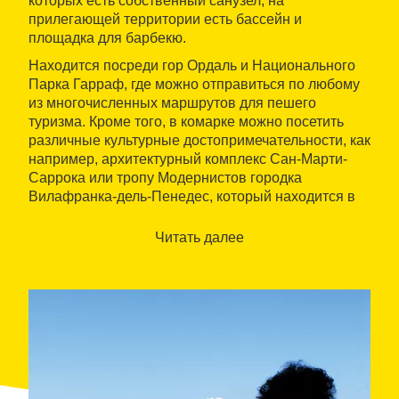
которых есть собственный санузел, на
прилегающей территории есть бассейн и
площадка для барбекю.
Находится посреди гор Ордаль и Национального
Парка Гарраф, где можно отправиться по любому
из многочисленных маршрутов для пешего
туризма. Кроме того, в комарке можно посетить
различные культурные достопримечательности, как
например, архитектурный комплекс Сан-Марти-
Саррока или тропу Модернистов городка
Вилафранка-дель-Пенедес, который находится в
семнадцати километрах от заведения. А также
можно заняться
энотуризмом
, одним из основных
Читать далее
местных видов развлечения, посетив ближайшие
лавочки, а еще лучше сходив по
Энотуристическому маршруту Пенедес.