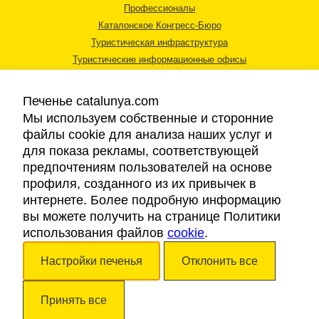
Профессионалы
Каталонское Конгресс-Бюро
Туристическая инфраструктура
Туристические информационные офисы
Печенье catalunya.com
Мы используем собственные и сторонние
файлы cookie для анализа наших услуг и
для показа рекламы, соответствующей
Правовая информация
предпочтениям пользователей на основе
Политика конфиденциальности
профиля, созданного из их привычек в
Cookies
интернете. Более подробную информацию
Доступность
вы можете получить на странице Политики
использования файлов
cookie
.
Авторские права © 2026. Каталонский Туристический Совет. Все права
Настройки печенья
Отклонить все
защищены.
Принять все