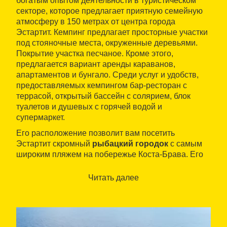
богатым опытом деятельности в туристическом
секторе, которое предлагает приятную семейную
атмосферу в 150 метрах от центра города
Эстартит. Кемпинг предлагает просторные участки
под стояночные места, окруженные деревьями.
Покрытие участка песчаное. Кроме этого,
предлагается вариант аренды караванов,
апартаментов и бунгало. Среди услуг и удобств,
предоставляемых кемпингом бар-ресторан с
террасой, открытый бассейн с солярием, блок
туалетов и душевых c горячей водой и
супермаркет.
Его расположение позволит вам посетить
Эстартит скромный
рыбацкий городок
с самым
широким пляжем на побережье Коста-Брава. Его
кристально чистое море приглашает к занятию
такими водными видами спорта, как дайвинг,
Читать далее
гребля на каяках, водные лыжи и кайтсерфинг.