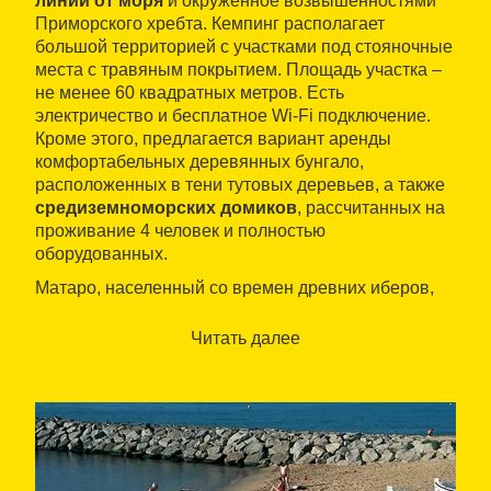
линии от моря
и окруженное возвышенностями
Приморского хребта. Кемпинг располагает
большой территорией с участками под стояночные
места с травяным покрытием. Площадь участка –
не менее 60 квадратных метров. Есть
электричество и бесплатное Wi-Fi подключение.
Кроме этого, предлагается вариант аренды
комфортабельных деревянных бунгало,
расположенных в тени тутовых деревьев, а также
средиземноморских домиков
, рассчитанных на
проживание 4 человек и полностью
оборудованных.
Матаро, населенный со времен древних иберов,
всегда был крупным центром производства и
других видов деятельности человека. В нем
Читать далее
романские руины соседствуют со зданиями эпохи
барокко и Ренессанса, как церковь Санта-Мария и
башня Кан-Палауэт (Can Palauet). Достойны
интереса и
дома в стиле модерн архитектора
Пуч-и-Кадафалк
, и архитектурные остатки,
свидетельствующие о прошлом города, которое