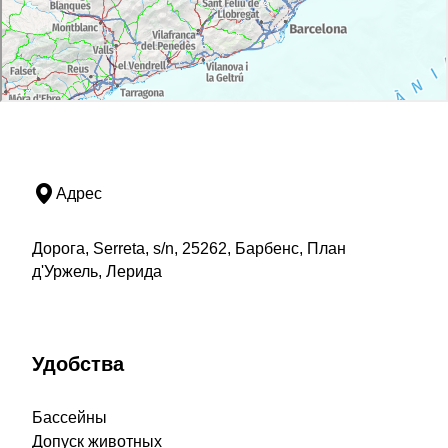
Адрес
Дорога, Serreta, s/n, 25262, Барбенс, План
д'Уржель, Лерида
Удобства
Бассейны
Допуск животных