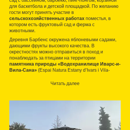
сад с бассейном, барбекю, пинг-понгом, корзиной
для баскетбола и детской площадкой. По желанию
гости могут принять участие в
сельскохозяйственных работах
поместья, в
котором есть фруктовый сад и ферма с
животными.
Деревня Барбенс окружена яблоневыми садами,
дающими фрукты высокого качества. В
окрестностях можно отправиться в поход и
понаблюдать за птицами на территории
памятника природы «Водохранилище Иварс-и-
Вила-Сана»
(Espai Natura Estany d’Ivars i Vila-
sana), находящегося в трех километрах от дома.
Мольерусса и город Таррега, знаменитый своим
Читать далее
фестивалем уличных театров, находятся
примерно в десяти минутах езды на автомобиле, а
Льейда – примерно в двадцати пяти минутах.