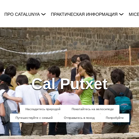
ПРО CATALUNYA
ПРАКТИЧЕСКАЯ ИНФОРМАЦИЯ
MIC
Cal Putxet
Насладитесь природой
Покатайтесь на велосипеде
Путешествуйте с семьей
Отправьтесь в поход
Попробуйте