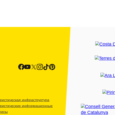
ристическая инфраструктура
уристические информационные
фисы