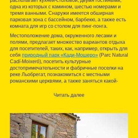
располагает кухней-столовой, двумя гостиными,
одна из которых с камином, шестью номерами и
тремя ванными. Снаружи имеется обширная
парковая зона с бассейном, барбекю, а также есть
комната для игр со столом для пинг-понга.
Местоположение дома, окруженного лесами и
полями, предлагает множество вариантов отдыха
для посетителей, таких, как, например, открыть для
себя
природный парк «Кади-Мошеро»
(Parc Natural
Cadí-Moixeró), посетить культурные
достопримечательности и фабричные поселки на
реке Льобрегат, познакомиться с местными
романскими церквями, а также заняться какой-
либо традиционной местной деятельностью, вроде
сбора грибов. Также можно легко добраться до
Читать далее
лыжных трасс Расос-де-Пегера.