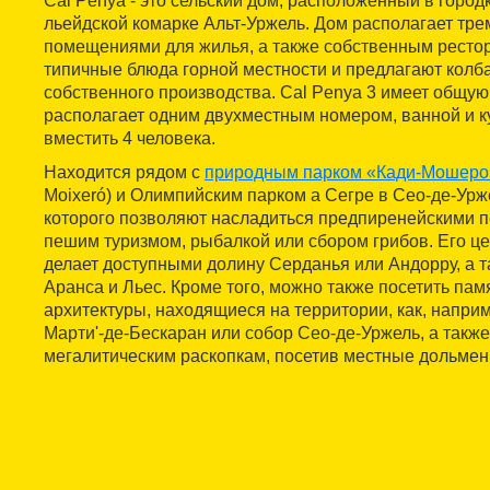
Cal Penya - это сельский дом, расположенный в город
льейдской комарке Альт-Уржель. Дом располагает тр
помещениями для жилья, а также собственным рестор
типичные блюда горной местности и предлагают колб
собственного производства. Cal Penya 3 имеет общую 
располагает одним двухместным номером, ванной и к
вместить 4 человека.
Находится рядом с
природным парком «Кади-Мошеро
Moixeró) и Олимпийским парком а Сегре в Сео-де-Урж
которого позволяют насладиться предпиренейскими п
пешим туризмом, рыбалкой или сбором грибов. Его ц
делает доступными долину Серданья или Андорру, а 
Аранса и Льес. Кроме того, можно также посетить па
архитектуры, находящиеся на территории, как, наприм
Марти'-де-Бескаран или собор Сео-де-Уржель, а также
мегалитическим раскопкам, посетив местные дольмен