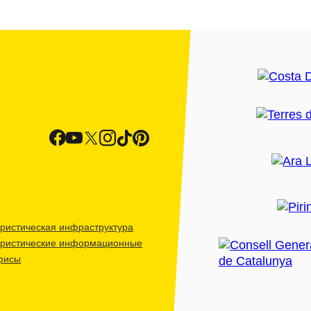
ристическая инфраструктура
уристические информационные
фисы