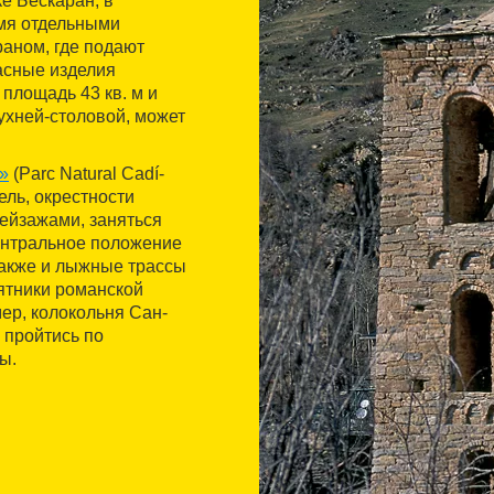
ке Бескаран, в
емя отдельными
аном, где подают
асные изделия
площадь 43 кв. м и
ухней-столовой, может
»
(Parc Natural Cadí-
ель, окрестности
ейзажами, заняться
ентральное положение
также и лыжные трассы
мятники романской
ер, колокольня Сан-
 пройтись по
ы.