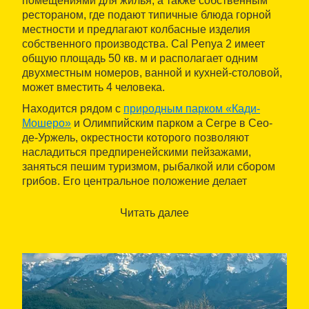
помещениями для жилья, а также собственным
рестораном, где подают типичные блюда горной
местности и предлагают колбасные изделия
собственного производства. Cal Penya 2 имеет
общую площадь 50 кв. м и располагает одним
двухместным номеров, ванной и кухней-столовой,
может вместить 4 человека.
Находится рядом с
природным парком «Кади-
Мошеро»
и Олимпийским парком а Сегре в Сео-
де-Уржель, окрестности которого позволяют
насладиться предпиренейскими пейзажами,
заняться пешим туризмом, рыбалкой или сбором
грибов. Его центральное положение делает
доступными долину Серданья или Андорру, а
также и лыжные трассы Аранса и Льес. Кроме
Читать далее
того, можно также посетить памятники романской
архитектуры, находящиеся на территории, как,
например, колокольня Сан-Марти'-де-Бескаран
или собор Сео-де-Уржель, а также пройтись по
мегалитическим месторождениям, посетив
местные дольмены.