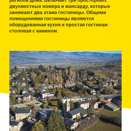
региоов дома. Включает
три просторных
двухместных номера и мансарду
, которые
занимают два этажа гостиницы. Общими
помещениями гостиницы являются
оборудованная кухня и простая гостиная-
столовая с камином.