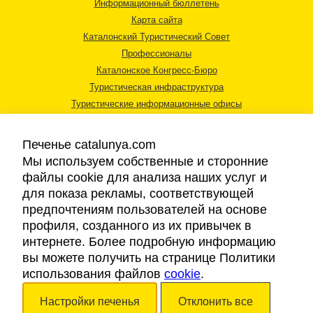
Информационный бюллетень
Карта сайта
Каталонский Туристический Совет
Профессионалы
Каталонское Конгресс-Бюро
Туристическая инфраструктура
Туристические информационные офисы
Печенье catalunya.com
Мы используем собственные и сторонние
файлы cookie для анализа наших услуг и
для показа рекламы, соответствующей
Правовая информация
предпочтениям пользователей на основе
Политика конфиденциальности
профиля, созданного из их привычек в
Cookies
интернете. Более подробную информацию
Доступность
вы можете получить на странице Политики
использования файлов
cookie
.
Авторские права © 2026. Каталонский Туристический Совет. Все права
Настройки печенья
Отклонить все