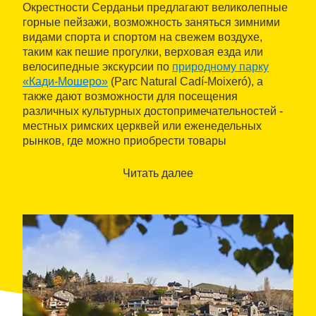
Окрестности Серданьи предлагают великолепные
горные пейзажи, возможность заняться зимними
видами спорта и спортом на свежем воздухе,
таким как пешие прогулки, верховая езда или
велосипедные экскурсии по
природному парку
«Кади-Мошеро»
(Parc Natural Cadí-Moixeró), а
также дают возможности для посещения
различных культурных достопримечательностей -
местных римских церквей или еженедельных
рынков, где можно приобрести товары
ремесленников. С другой стороны этот район
отличается также и крупными лыжными трассами,
Читать далее
такими как Молина и Ла-Маселья.