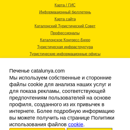
Карта / ГИС
Информационный бюллетень
Карта сайта
Каталонский Туристический Совет
Профессионалы
Каталонское Конгресс-Бюро
Туристическая инфраструктура
Туристические информационные офисы
Печенье catalunya.com
Мы используем собственные и сторонние
файлы cookie для анализа наших услуг и
для показа рекламы, соответствующей
Правовая информация
предпочтениям пользователей на основе
Политика конфиденциальности
профиля, созданного из их привычек в
Cookies
интернете. Более подробную информацию
Доступность
вы можете получить на странице Политики
использования файлов
cookie
.