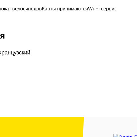
рокат велосипедов
Карты принимаются
Wi-Fi сервис
я
Французский