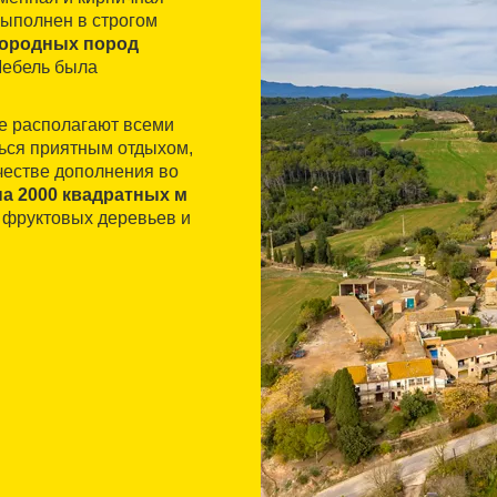
выполнен в строгом
городных пород
Мебель была
ые располагают всеми
ься приятным отдыхом,
честве дополнения во
на 2000 квадратных м
и фруктовых деревьев и