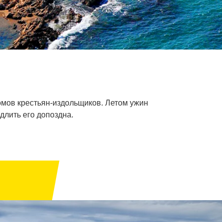
домов крестьян-издольщиков. Летом ужин
длить его допоздна.