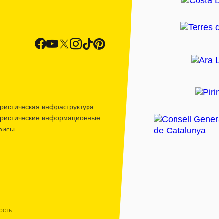
ристическая инфраструктура
уристические информационные
фисы
ость