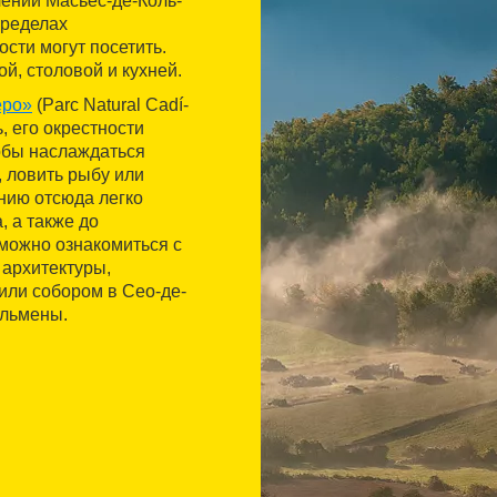
лении Масьес-де-Коль-
пределах
ости могут посетить.
й, столовой и кухней.
еро»
(Parc Natural Cadí-
, его окрестности
обы наслаждаться
 ловить рыбу или
нию отсюда легко
 а также до
 можно ознакомиться с
архитектуры,
или собором в Сео-де-
ольмены.