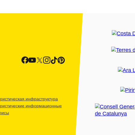
ристическая инфраструктура
уристические информационные
фисы