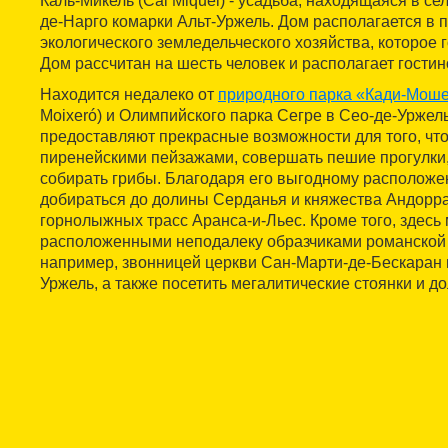
Каль-Микель (Cal Miquel) - усадьба, находящаяся в се
де-Нарго комарки Альт-Уржель. Дом располагается в 
экологического земледельческого хозяйства, которое г
Дом рассчитан на шесть человек и располагает гостино
Находится недалеко от
природного парка «Кади-Мош
Moixeró) и Олимпийского парка Сегре в Сео-де-Уржель
предоставляют прекрасные возможности для того, чт
пиренейскими пейзажами, совершать пешие прогулки,
собирать грибы. Благодаря его выгодному расположе
добираться до долины Серданья и княжества Андорра,
горнолыжных трасс Аранса-и-Льес. Кроме того, здесь
расположенными неподалеку образчиками романской 
например, звонницей церкви Сан-Марти-де-Бескаран 
Уржель, а также посетить мегалитические стоянки и д