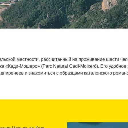
ельской местности, рассчитанный на проживание шести чело
ка «Кади-Мошеро» (Parc Natural Cadí-Moixeró). Его удобн
пиренеев и знакомиться с образцами каталонского романс