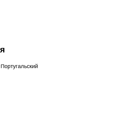
я
 Португальский