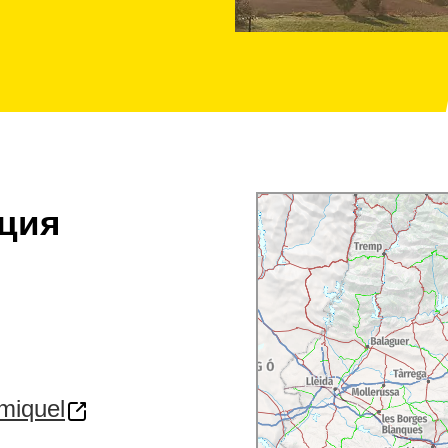
ция
miquel