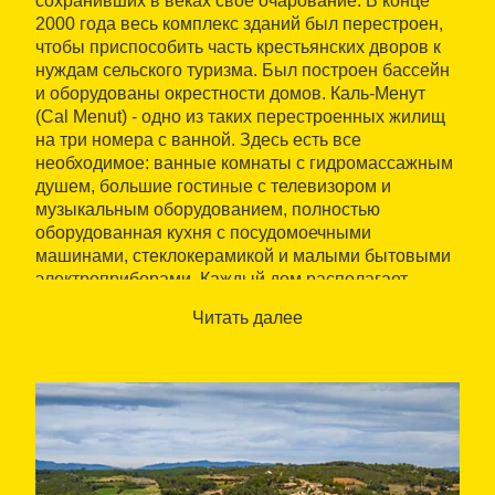
сохранивших в веках свое очарование. В конце
2000 года весь комплекс зданий был перестроен,
чтобы приспособить часть крестьянских дворов к
нуждам сельского туризма. Был построен бассейн
и оборудованы окрестности домов. Каль-Менут
(Cal Menut) - одно из таких перестроенных жилищ
на три номера с ванной. Здесь есть все
необходимое: ванные комнаты с гидромассажным
душем, большие гостиные с телевизором и
музыкальным оборудованием, полностью
оборудованная кухня с посудомоечными
машинами, стеклокерамикой и малыми бытовыми
электроприборами. Каждый дом располагает
собственным садом с площадкой для барбекю, где
Читать далее
можно проводить приятные дни, которые дарит
нам благодатный климат. Основным занятием
здесь является сельское хозяйство, но в качестве
дополнения на ферме имеется центр конного
туризма, с помощью которого мы организуем
конные маршруты, предоставляющие Вам
возможность ознакомиться с самыми красивыми
достопримечательностями нашей провинции.