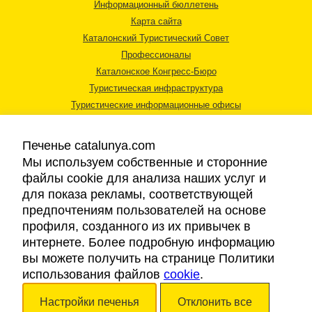
Информационный бюллетень
Карта сайта
Каталонский Туристический Совет
Профессионалы
Каталонское Конгресс-Бюро
Туристическая инфраструктура
Туристические информационные офисы
Печенье catalunya.com
Мы используем собственные и сторонние
файлы cookie для анализа наших услуг и
для показа рекламы, соответствующей
Правовая информация
предпочтениям пользователей на основе
Политика конфиденциальности
профиля, созданного из их привычек в
Cookies
интернете. Более подробную информацию
Доступность
вы можете получить на странице Политики
использования файлов
cookie
.
Авторские права © 2026. Каталонский Туристический Совет. Все права
Настройки печенья
Отклонить все