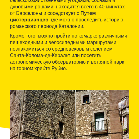
сельскохозяйственными угодьями, соснами и
дубовыми рощами, находится всего в 40 минутах
от Барселоны и соседствует с
Путем
цистерцианцев
, где можно проследить историю
романского периода Каталонии.
Кроме того, можно пройти по комарке различными
пешеходными и велосипедными маршрутами,
познакомиться со средневековым селением
Санта-Колома-де-Керальт или посетить
астрономическую обсерваторию и ветряной парк
на горном хребте Рубио.