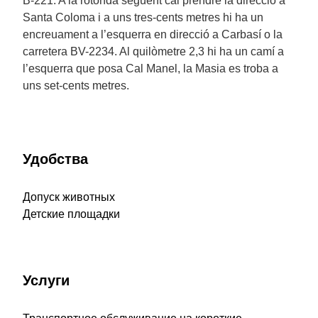
B-221. A la rotonda següent cal prendre la direcció a
Santa Coloma i a uns tres-cents metres hi ha un
encreuament a l’esquerra en direcció a Carbasí o la
carretera BV-2234. Al quilòmetre 2,3 hi ha un camí a
l’esquerra que posa Cal Manel, la Masia es troba a
uns set-cents metres.
Удобства
Допуск животных
Детские площадки
Услуги