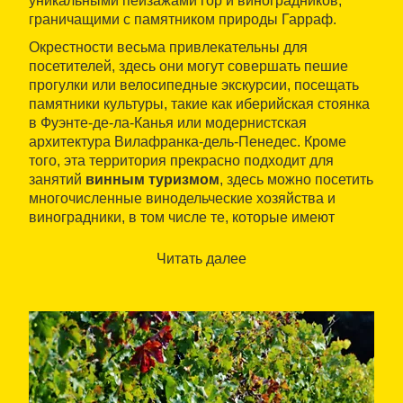
уникальными пейзажами гор и виноградников,
граничащими с памятником природы Гарраф.
Окрестности весьма привлекательны для
посетителей, здесь они могут совершать пешие
прогулки или велосипедные экскурсии, посещать
памятники культуры, такие как иберийская стоянка
в Фуэнте-де-ла-Канья или модернистская
архитектура Вилафранка-дель-Пенедес. Кроме
того, эта территория прекрасно подходит для
занятий
винным туризмом
, здесь можно посетить
многочисленные винодельческие хозяйства и
виноградники, в том числе те, которые имеют
право указывать Пенедес как наименование места
происхождения.
Читать далее