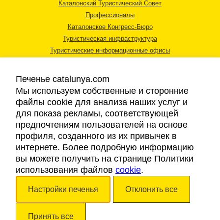
Каталонский Туристический Совет
Профессионалы
Каталонское Конгресс-Бюро
Туристическая инфраструктура
Туристические информационные офисы
Печенье catalunya.com
Мы используем собственные и сторонние
файлы cookie для анализа наших услуг и
для показа рекламы, соответствующей
Правовая информация
предпочтениям пользователей на основе
Политика конфиденциальности
профиля, созданного из их привычек в
Cookies
интернете. Более подробную информацию
Доступность
вы можете получить на странице Политики
использования файлов
cookie
.
Авторские права © 2026. Каталонский Туристический Совет. Все права
Настройки печенья
Отклонить все
защищены.
Принять все