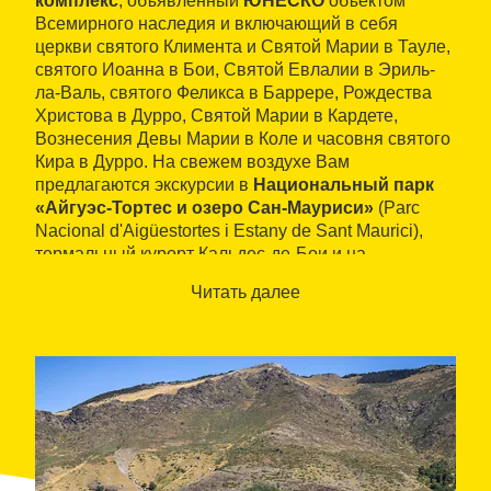
комплекс
, объявленный
ЮНЕСКО
объектом
Всемирного наследия и включающий в себя
церкви святого Климента и Святой Марии в Тауле,
святого Иоанна в Бои, Святой Евлалии в Эриль-
ла-Валь, святого Феликса в Баррере, Рождества
Христова в Дурро, Святой Марии в Кардете,
Вознесения Девы Марии в Коле и часовня святого
Кира в Дурро. На свежем воздухе Вам
предлагаются экскурсии в
Национальный парк
«Айгуэс-Тортес и озеро Сан-Мауриси»
(Parc
Nacional d'Aigüestortes i Estany de Sant Maurici),
термальный курорт Кальдес-де-Бои и на
горнолыжные склоны
Бои-Тауля, а также и
Читать далее
обширная программа экстремальных видов
спорта.
В доме находятся четыре двухместных и два
одноместных номера, три ванные комнаты, кухня,
а на улице - барбекю и огороды. Предлагаются
услуги по прокату и продаже лыж и спортивного
материала для горнолыжного спорта.