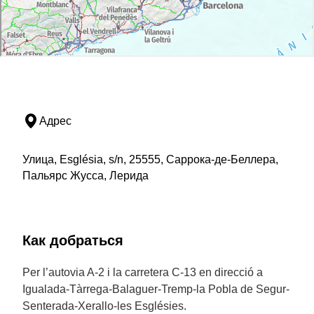
Адрес
Улица, Església, s/n, 25555, Саррока-де-Беллера,
Пальярс Жусса, Лерида
Как добраться
Per l’autovia A-2 i la carretera C-13 en direcció a
Igualada-Tàrrega-Balaguer-Tremp-la Pobla de Segur-
Senterada-Xerallo-les Esglésies.