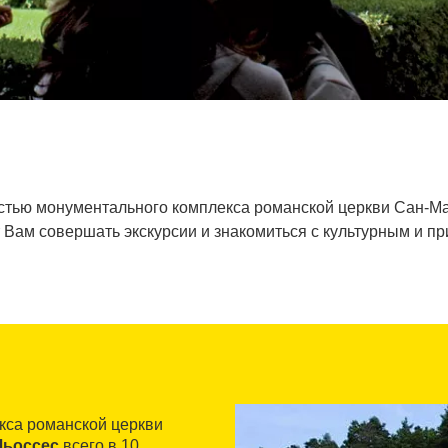
астью монументального комплекса романской церкви Сан-Ма
 Вам совершать экскурсии и знакомиться с культурным и п
кса романской церкви
Льоссес
всего в 10