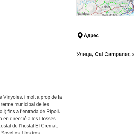
Адрес
Улица, Cal Campaner, 
e Vinyoles, i molt a prop de la
l terme municipal de les
l) fins a l’entrada de Ripoll.
ra en direcció a les Llosses-
ostat de l’hostal El Cremat,
 Sovelles. Uns tres