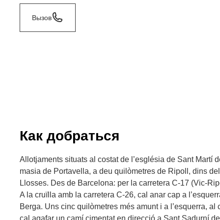
Вызов
Как добраться
Allotjaments situats al costat de l’església de Sant Martí d
masia de Portavella, a deu quilòmetres de Ripoll, dins de
Llosses. Des de Barcelona: per la carretera C-17 (Vic-Ripol
A la cruïlla amb la carretera C-26, cal anar cap a l’esquer
Berga. Uns cinc quilòmetres més amunt i a l’esquerra, al c
cal agafar un camí cimentat en direcció a Sant Sadurní de