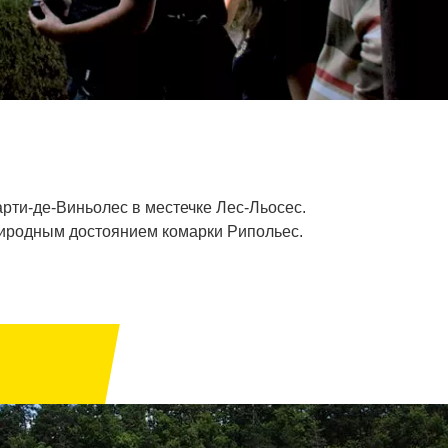
рти-де-Виньолес в местечке Лес-Льосес.
риродным достоянием комарки Рипольес.