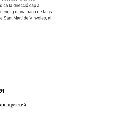
dica la direcció cap a
da enmig d’una baga de faigs
de Sant Martí de Vinyoles, al
я
Французский