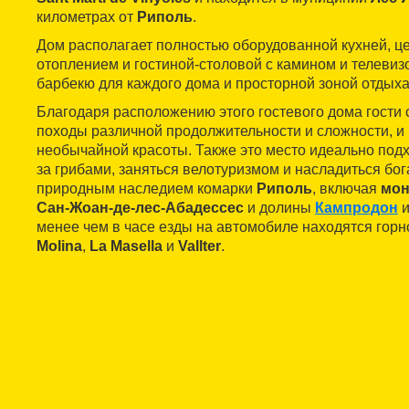
километрах от
Риполь
.
Дом располагает полностью оборудованной кухней, 
отоплением и гостиной-столовой с камином и телевизо
барбекю для каждого дома и просторной зоной отдыха
Благодаря расположению этого гостевого дома гости 
походы различной продолжительности и сложности, и
необычайной красоты. Также это место идеально подхо
за грибами, заняться велотуризмом и насладиться бо
природным наследием комарки
Риполь
, включая
мон
Сан-Жоан-де-лес-Абадессес
и долины
Кампродон
менее чем в часе езды на автомобиле находятся го
Molina
,
La Masella
и
Vallter
.