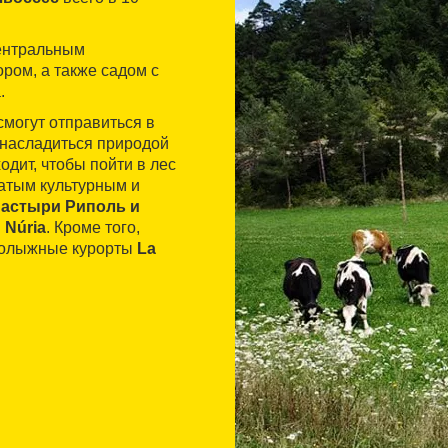
центральным
ром, а также садом с
.
смогут отправиться в
 насладиться природой
дит, чтобы пойти в лес
гатым культурным и
астыри Риполь и
и
Núria
. Кроме того,
рнолыжные курорты
La