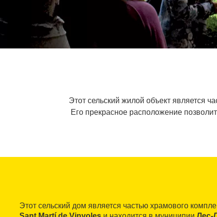
Этот сельский жилой объект является ч
Его прекрасное расположение позволит
Этот сельский дом является частью храмового компле
Sant Martí de Vinyoles
и находится в муниципии
Лес-