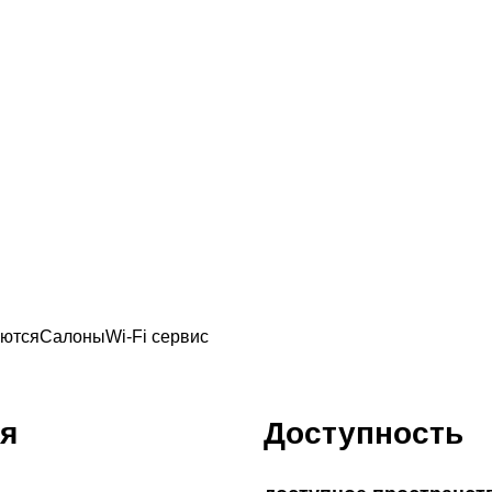
аются
Салоны
Wi-Fi сервис
я
Доступность