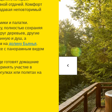
лной отдачей. Комфорт
создавая неповторимый
ики и палатки.
у, полностью сохраняя
руг деревьев, другие
нную и душ, а
ом на
долину Бьянья
.
же с панорамным видом
где готовят домашние
принять участие в
гулках или полетах на