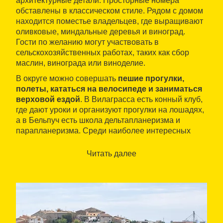
архитектурные детали. Просторные номера
обставлены в классическом стиле. Рядом с домом
находится поместье владельцев, где выращивают
оливковые, миндальные деревья и виноград.
Гости по желанию могут участвовать в
сельскохозяйственных работах, таких как сбор
маслин, винограда или виноделие.
В округе можно совершать
пешие прогулки,
полеты, кататься на велосипеде и заниматься
верховой ездой
. В Вилаграсса есть конный клуб,
где дают уроки и организуют прогулки на лошадях,
а в Бельпуч есть школа дельтапланеризма и
парапланеризма. Среди наиболее интересных
экскурсий: цистерцианские монастыри Вальбона-
де-лес-Монжес, Сантес-Креус и Поблет;
Читать далее
средневековый город Guimerà, музей Museu de
Joguets i Automates de Verdú и замки Sió. В
окрестных городах в течение года проводятся
фестивали и ярмарки большого значения, такие
как Театральная ярмарка на улице Tаrrega,
Aquelarre de Сервера и ярмарка Torró i la Xocolata